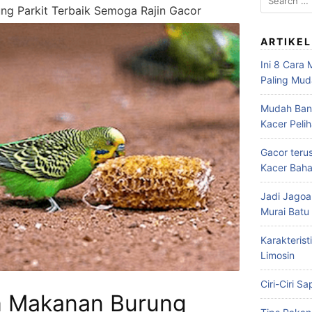
 Parkit Terbaik Semoga Rajin Gacor
for:
ARTIKEL
Ini 8 Cara
Paling Mu
Mudah Bang
Kacer Peli
Gacor teru
Kacer Baha
Jadi Jagoa
Murai Bat
Karakterist
Limosin
Ciri-Ciri S
 Makanan Burung