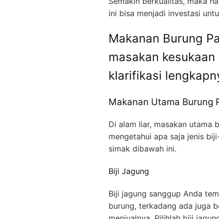
Semakin berkualitas, maka ha
ini bisa menjadi investasi un
Makanan Burung Par
masakan kesukaan b
klarifikasi lengkapn
Makanan Utama Burung P
Di alam liar, masakan utama bu
mengetahui apa saja jenis biji
simak dibawah ini.
Biji Jagung
Biji jagung sanggup Anda t
burung, terkadang ada juga b
menjualnya. Pilihlah biji jag