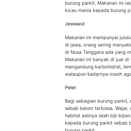
burung parkit. Makanan ini ia
kicau mania kepada burung pa
Jewawut
Makanan ini mempunyai juluk
di jawa, orang sering menye
di Nusa Tenggara ada yang m
Makanan ini banyak di jual d
mengandung karbohidrat, lema
walaupun kadarnya masih aga
Pelet
Bagi sebagian burung parkit,
sebab belum terbiasa. Wajar,
habitat aslinya ialah biji-biji
kepada burung parkit sebab 
burung parkit.