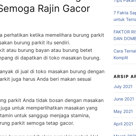
Tips Pakan
 Semoga Rajin Gacor
7 Fakta Sa
untuk Tern
FAKTOR R
da perhatikan ketika memelihara burung parkit
DAN DOM
akan burung parkit itu sendiri.
it atau burung bayan atau burung betet
Cara Tern
ampang di dapatkan di toko masakan burung.
Komplit
anyak di jual di toko masakan burung dengan
ARSIP A
rkit juga harus Anda beri makan sesuai
July 2021
June 2021
rung parkit Anda tidak bosan dengan masakan
pa juga untuk memperlihatkan masakan yang
May 2021
itamin untuk sanggup menjaga stamina,
rung parkit semoga tetap gacor.
April 2021