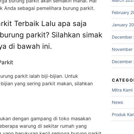
March 202
rga burung parkit akan semakin mahal. Hal
tuk Anda sebagai pemelihara burung parkit.
February 2
kit Terbaik Lalu apa saja
January 2
urung parkit? Silahkan simak
December 
ya di bawah ini.
November
December 
arkit
rung parkit ialah biji-bijian. Untuk
CATEGO
-bijian yang sering parkit makan, silahkan
Mitra Kami
News
Produk Ka
emukan dengan gampang di toko masakan
eberapa warung di sekitar rumah yang
ung yang berukuran kecil semoga burung parkit