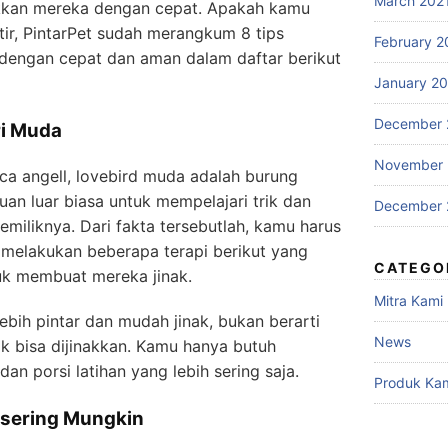
March 202
akkan mereka dengan cepat. Apakah kamu
ir, PintarPet sudah merangkum 8 tips
February 2
 dengan cepat dan aman dalam daftar berikut
January 2
December 
ri Muda
November
sca angell, lovebird muda adalah burung
an luar biasa untuk mempelajari trik dan
December 
miliknya. Dari fakta tersebutlah, kamu harus
 melakukan beberapa terapi berikut yang
CATEGO
uk membuat mereka jinak.
Mitra Kami
ebih pintar dan mudah jinak, bukan berarti
News
k bisa dijinakkan. Kamu hanya butuh
an porsi latihan yang lebih sering saja.
Produk Ka
esering Mungkin