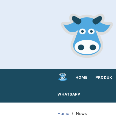
Skip
to
content
HOME
PRODUK
WHATSAPP
Home
News