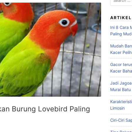
for:
ARTIKEL
Ini 8 Cara
Paling Mu
Mudah Bang
Kacer Peli
Gacor teru
Kacer Baha
Jadi Jagoa
Murai Bat
Karakterist
kan Burung Lovebird Paling
Limosin
Ciri-Ciri S