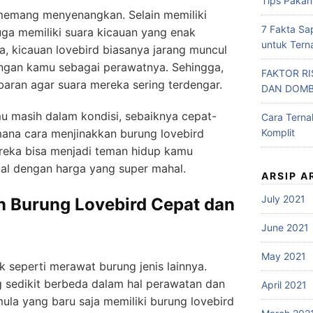
Tips Pakan
memang menyenangkan. Selain memiliki
7 Fakta Sa
uga memiliki suara kicauan yang enak
untuk Tern
a, kicauan lovebird biasanya jarang muncul
engan kamu sebagai perawatnya. Sehingga,
FAKTOR R
baran agar suara mereka sering terdengar.
DAN DOM
mu masih dalam kondisi, sebaiknya cepat-
Cara Tern
mana cara menjinakkan burung lovebird
Komplit
ereka bisa menjadi teman hidup kamu
jual dengan harga yang super mahal.
ARSIP A
July 2021
n Burung Lovebird Cepat dan
June 2021
May 2021
 seperti merawat burung jenis lainnya.
 sedikit berbeda dalam hal perawatan dan
April 2021
la yang baru saja memiliki burung lovebird