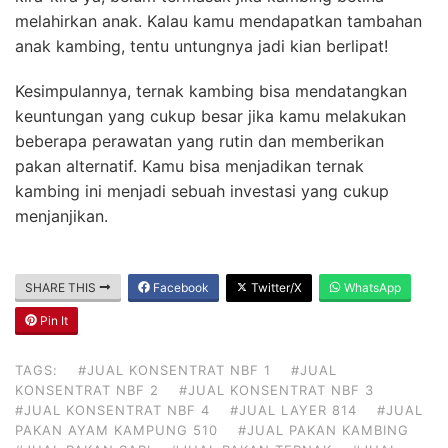
melahirkan anak. Kalau kamu mendapatkan tambahan
anak kambing, tentu untungnya jadi kian berlipat!
Kesimpulannya, ternak kambing bisa mendatangkan
keuntungan yang cukup besar jika kamu melakukan
beberapa perawatan yang rutin dan memberikan
pakan alternatif. Kamu bisa menjadikan ternak
kambing ini menjadi sebuah investasi yang cukup
menjanjikan.
SHARE THIS
Facebook
Twitter/X
WhatsApp
Pin It
TAGS:
#JUAL KONSENTRAT NBF 1
#JUAL
KONSENTRAT NBF 2
#JUAL KONSENTRAT NBF 3
#JUAL KONSENTRAT NBF 4
#JUAL LAYER 814
#JUAL
PAKAN AYAM KAMPUNG 510
#JUAL PAKAN KAMBING