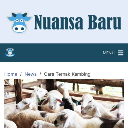
Skip
to
content
MENU
Home
News
Cara Ternak Kambing