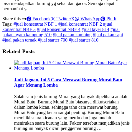
bisa mendapatkan burung yg sehat dan gacor. Semoga dapat
bermanfaat ya.
Share this
Facebook
Twitter/X
WhatsApp
Pin It
Tags:
#jual konsentrat NBF 1
#jual konsentrat NBF 2
#jual
konsentrat NBF 3
#jual konsentrat NBF 4
#jual layer 814
#jual
pakan ayam kampung 510
#jual pakan kambing
#jual pakan sapi
#jual pakan ternak
#jual starter 700
#jual starter 810
Related Posts
Jadi Jagoan, Ini 5 Cara Merawat Burung Murai Batu
Agar Menang Lomba
Salah satu jenis burung Murai yang banyak dipelihara adalah
Murai Batu. Burung Murai Batu biasanya diikutsertakan
dalam lomba kicau, sehingga tahu cara merawat burung
Murai Batu yang benar sangat penting. Burung Murai Batu
memiliki suara kicauan yang merdu dan juga mudah
menirukan suara burung lain. Faktor tersebut menjadikan jenis
burung ini banyak dicari penggemar burung …