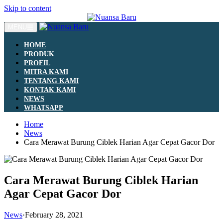
Skip to content
MENU
HOME
PRODUK
PROFIL
MITRA KAMI
TENTANG KAMI
KONTAK KAMI
NEWS
WHATSAPP
Home
News
Cara Merawat Burung Ciblek Harian Agar Cepat Gacor Dor
Cara Merawat Burung Ciblek Harian
Agar Cepat Gacor Dor
News
·
February 28, 2021