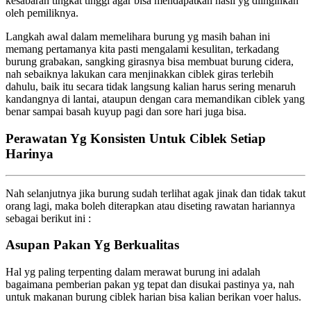
kesabaran tingkat tinggi agar bisa mendapatkan hasil yg diinginkan
oleh pemiliknya.
Langkah awal dalam memelihara burung yg masih bahan ini
memang pertamanya kita pasti mengalami kesulitan, terkadang
burung grabakan, sangking girasnya bisa membuat burung cidera,
nah sebaiknya lakukan cara menjinakkan ciblek giras terlebih
dahulu, baik itu secara tidak langsung kalian harus sering menaruh
kandangnya di lantai, ataupun dengan cara memandikan ciblek yang
benar sampai basah kuyup pagi dan sore hari juga bisa.
Perawatan Yg Konsisten Untuk Ciblek Setiap
Harinya
Nah selanjutnya jika burung sudah terlihat agak jinak dan tidak takut
orang lagi, maka boleh diterapkan atau diseting rawatan hariannya
sebagai berikut ini :
Asupan Pakan Yg Berkualitas
Hal yg paling terpenting dalam merawat burung ini adalah
bagaimana pemberian pakan yg tepat dan disukai pastinya ya, nah
untuk makanan burung ciblek harian bisa kalian berikan voer halus.