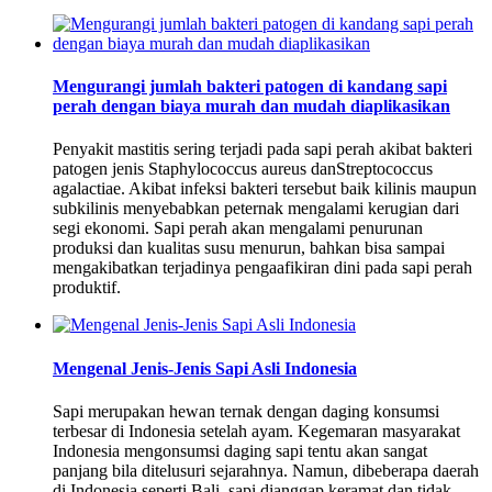
Mengurangi jumlah bakteri patogen di kandang sapi
perah dengan biaya murah dan mudah diaplikasikan
Penyakit mastitis sering terjadi pada sapi perah akibat bakteri
patogen jenis Staphylococcus aureus danStreptococcus
agalactiae. Akibat infeksi bakteri tersebut baik kilinis maupun
subkilinis menyebabkan peternak mengalami kerugian dari
segi ekonomi. Sapi perah akan mengalami penurunan
produksi dan kualitas susu menurun, bahkan bisa sampai
mengakibatkan terjadinya pengaafikiran dini pada sapi perah
produktif.
Mengenal Jenis-Jenis Sapi Asli Indonesia
Sapi merupakan hewan ternak dengan daging konsumsi
terbesar di Indonesia setelah ayam. Kegemaran masyarakat
Indonesia mengonsumsi daging sapi tentu akan sangat
panjang bila ditelusuri sejarahnya. Namun, dibeberapa daerah
di Indonesia seperti Bali, sapi dianggap keramat dan tidak