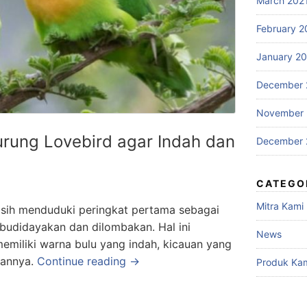
March 202
February 2
January 2
December 
November
rung Lovebird agar Indah dan
December 
CATEGO
Mitra Kami
asih menduduki peringkat pertama sebagai
budidayakan dan dilombakan. Hal ini
News
emiliki warna bulu yang indah, kicauan yang
iannya.
Continue reading →
Produk Ka