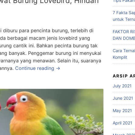
at Burung Lovebird, Hindari
Tips Pakan
7 Fakta Sa
untuk Tern
 diburu para pencinta burung, terlebih di
FAKTOR R
Ada berbagai macam jenis lovebird yang
DAN DOM
rung cantik ini. Bahkan pecinta burung tak
Cara Tern
ang banyak. Penggemar burung ini menyukai
Komplit
arnanya yang menawan. Selain itu, suaranya
sannya.
Continue reading →
ARSIP A
July 2021
June 2021
May 2021
April 2021