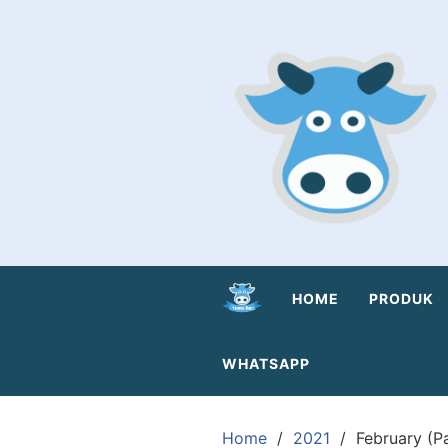
Skip
to
content
HOME
PRODUK
WHATSAPP
Home
2021
February (P