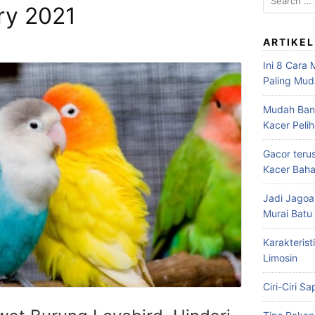
ry 2021
for:
ARTIKEL
Ini 8 Cara
Paling Mu
Mudah Bang
Kacer Peli
Gacor teru
Kacer Baha
Jadi Jagoa
Murai Bat
Karakterist
Limosin
Ciri-Ciri S