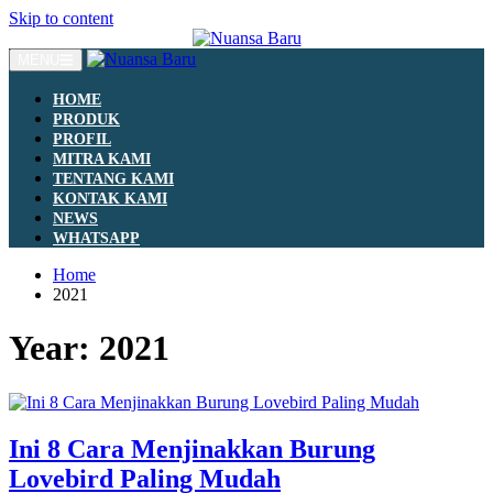
Skip to content
MENU
HOME
PRODUK
PROFIL
MITRA KAMI
TENTANG KAMI
KONTAK KAMI
NEWS
WHATSAPP
Home
2021
Year:
2021
Ini 8 Cara Menjinakkan Burung
Lovebird Paling Mudah