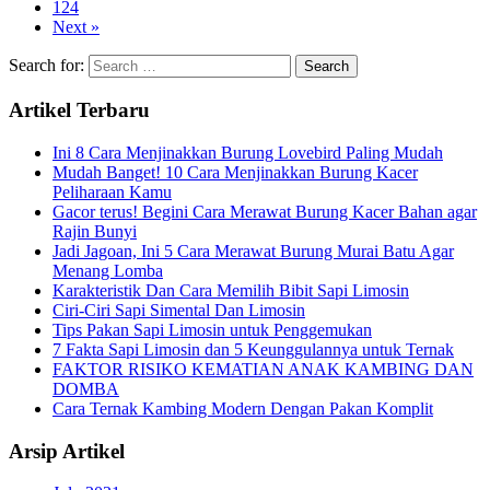
124
Next »
Search for:
Artikel Terbaru
Ini 8 Cara Menjinakkan Burung Lovebird Paling Mudah
Mudah Banget! 10 Cara Menjinakkan Burung Kacer
Peliharaan Kamu
Gacor terus! Begini Cara Merawat Burung Kacer Bahan agar
Rajin Bunyi
Jadi Jagoan, Ini 5 Cara Merawat Burung Murai Batu Agar
Menang Lomba
Karakteristik Dan Cara Memilih Bibit Sapi Limosin
Ciri-Ciri Sapi Simental Dan Limosin
Tips Pakan Sapi Limosin untuk Penggemukan
7 Fakta Sapi Limosin dan 5 Keunggulannya untuk Ternak
FAKTOR RISIKO KEMATIAN ANAK KAMBING DAN
DOMBA
Cara Ternak Kambing Modern Dengan Pakan Komplit
Arsip Artikel