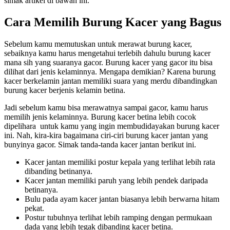
simak artikel di bawah ini.
Cara Memilih Burung Kacer yang Bagus
Sebelum kamu memutuskan untuk merawat burung kacer,
sebaiknya kamu harus mengetahui terlebih dahulu burung kacer
mana sih yang suaranya gacor. Burung kacer yang gacor itu bisa
dilihat dari jenis kelaminnya. Mengapa demikian? Karena burung
kacer berkelamin jantan memiliki suara yang merdu dibandingkan
burung kacer berjenis kelamin betina.
Jadi sebelum kamu bisa merawatnya sampai gacor, kamu harus
memilih jenis kelaminnya. Burung kacer betina lebih cocok
dipelihara untuk kamu yang ingin membudidayakan burung kacer
ini. Nah, kira-kira bagaimana ciri-ciri burung kacer jantan yang
bunyinya gacor. Simak tanda-tanda kacer jantan berikut ini.
Kacer jantan memiliki postur kepala yang terlihat lebih rata
dibanding betinanya.
Kacer jantan memiliki paruh yang lebih pendek daripada
betinanya.
Bulu pada ayam kacer jantan biasanya lebih berwarna hitam
pekat.
Postur tubuhnya terlihat lebih ramping dengan permukaan
dada yang lebih tegak dibanding kacer betina.