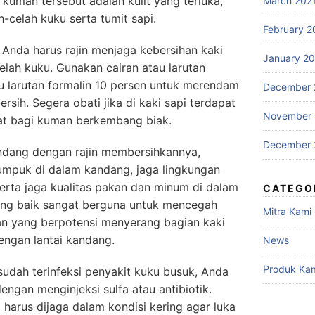
kuman tersebut adalah kulit yang terluka,
March 202
h-celah kuku serta tumit sapi.
February 2
 Anda harus rajin menjaga kebersihan kaki
January 2
celah kuku. Gunakan cairan atau larutan
u larutan formalin 10 persen untuk merendam
December 
rsih. Segera obati jika di kaki sapi terdapat
November
pat bagi kuman berkembang biak.
December 
kandang dengan rajin membersihkannya,
umpuk di dalam kandang, jaga lingkungan
erta jaga kualitas pakan dan minum di dalam
CATEGO
ang baik sangat berguna untuk mencegah
Mitra Kami
n yang berpotensi menyerang bagian kaki
engan lantai kandang.
News
Produk Ka
udah terinfeksi penyakit kuku busuk, Anda
ngan menginjeksi sulfa atau antibiotik.
harus dijaga dalam kondisi kering agar luka