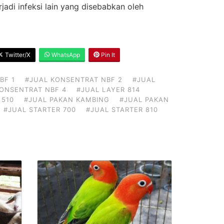
jadi infeksi lain yang disebabkan oleh
Twitter/X
WhatsApp
Pin It
BF 1
#JUAL KONSENTRAT NBF 2
#JUAL
KONSENTRAT NBF 4
#JUAL LAYER 814
 510
#JUAL PAKAN KAMBING
#JUAL PAKAN
#JUAL STARTER 700
#JUAL STARTER 810