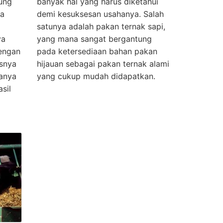
ung
banyak hal yang harus diketahui
sa
demi kesuksesan usahanya. Salah
satunya adalah pakan ternak sapi,
ya
yang mana sangat bergantung
dengan
pada ketersediaan bahan pakan
isnya
hijauan sebagai pakan ternak alami
anya
yang cukup mudah didapatkan.
sil