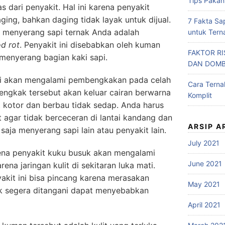
Tips Pakan
s dari penyakit. Hal ini karena penyakit
ing, bahkan daging tidak layak untuk dijual.
7 Fakta Sa
a menyerang sapi ternak Anda adalah
untuk Tern
d rot
. Penyakit ini disebabkan oleh kuman
FAKTOR R
menyerang bagian kaki sapi.
DAN DOM
ini akan mengalami pembengkakan pada celah
Cara Tern
bengkak tersebut akan keluar cairan berwarna
Komplit
 kotor dan berbau tidak sedap. Anda harus
 agar tidak berceceran di lantai kandang dan
ARSIP A
aja menyerang sapi lain atau penyakit lain.
July 2021
ena penyakit kuku busuk akan mengalami
June 2021
ena jaringan kulit di sekitaran luka mati.
akit ini bisa pincang karena merasakan
May 2021
ak segera ditangani dapat menyebabkan
April 2021