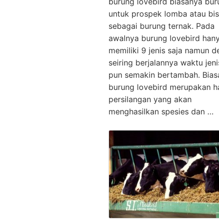
burung lovebird biasanya bur
untuk prospek lomba atau bi
sebagai burung ternak. Pada
awalnya burung lovebird han
memiliki 9 jenis saja namun 
seiring berjalannya waktu jen
pun semakin bertambah. Bias
burung lovebird merupakan ha
persilangan yang akan
menghasilkan spesies dan …