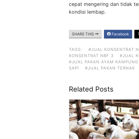
cepat mengering dan tidak ter
kondisi lembap.
SHARE THIS
Facebook
TAGS:
#JUAL KONSENTRAT N
KONSENTRAT NBF 3
#JUAL 
#JUAL PAKAN AYAM KAMPUNG
SAPI
#JUAL PAKAN TERNAK
Related Posts