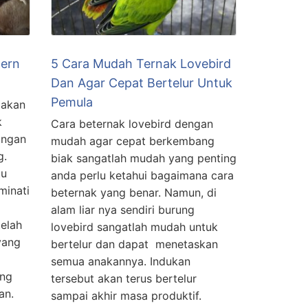
ern
5 Cara Mudah Ternak Lovebird
Dan Agar Cepat Bertelur Untuk
Pemula
 akan
k
Cara beternak lovebird dengan
ungan
mudah agar cepat berkembang
g.
biak sangatlah mudah yang penting
tu
anda perlu ketahui bagaimana cara
minati
beternak yang benar. Namun, di
alam liar nya sendiri burung
elah
lovebird sangatlah mudah untuk
yang
bertelur dan dapat menetaskan
semua anakannya. Indukan
ang
tersebut akan terus bertelur
an.
sampai akhir masa produktif.