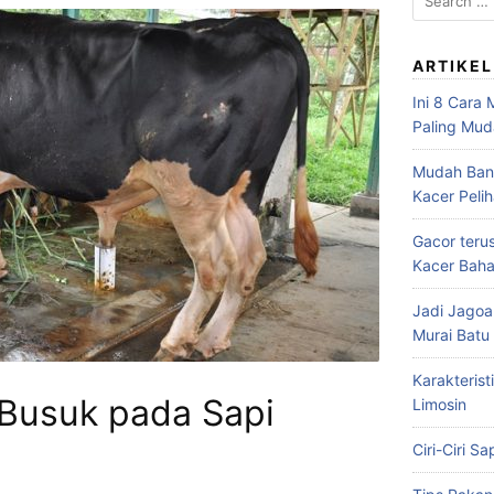
for:
ARTIKEL
Ini 8 Cara
Paling Mu
Mudah Bang
Kacer Peli
Gacor teru
Kacer Baha
Jadi Jagoa
Murai Bat
Karakterist
 Busuk pada Sapi
Limosin
Ciri-Ciri S