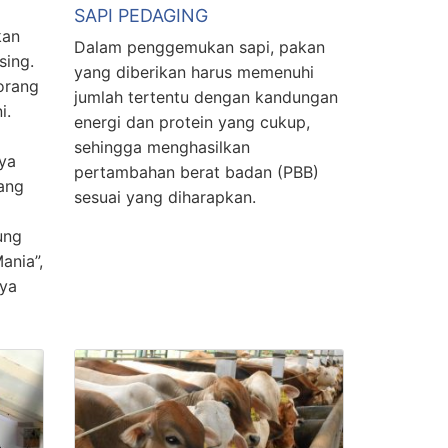
SAPI PEDAGING
kan
Dalam penggemukan sapi, pakan
sing.
yang diberikan harus memenuhi
orang
jumlah tertentu dengan kandungan
i.
energi dan protein yang cukup,
sehingga menghasilkan
ya
pertambahan berat badan (PBB)
ang
sesuai yang diharapkan.
ung
ania”,
nya