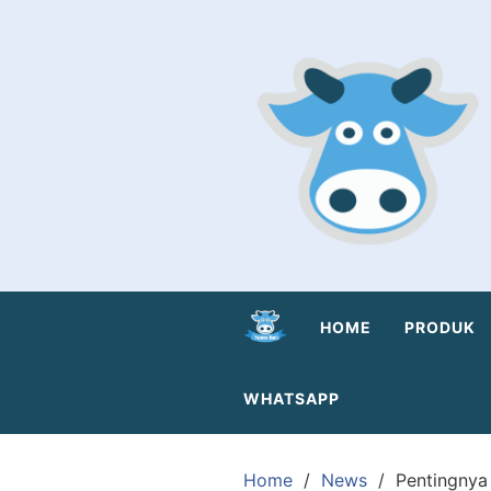
Skip
to
content
HOME
PRODUK
WHATSAPP
Home
News
Pentingnya