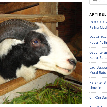
for:
ARTIKEL
Ini 8 Cara
Paling Mu
Mudah Bang
Kacer Peli
Gacor teru
Kacer Baha
Jadi Jagoa
Murai Bat
Karakterist
Limosin
Ciri-Ciri S