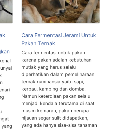
ak
Cara Fermentasi Jerami Untuk
Pakan Ternak
gkan
Cara fermentasi untuk pakan
karena pakan adalah kebutuhan
kenal
mutlak yang harus selalu
punyai
diperhatikan dalam pemeliharaan
k
ternak ruminansia yaitu sapi,
an
kerbau, kambing dan domba.
enari
Namun keterdiaan pakan selalu
ng
menjadi kendala terutama di saat
musim kemarau, pakan berupa
u
hijauan segar sulit didapatkan,
ngat
yang ada hanya sisa-sisa tanaman
a yang