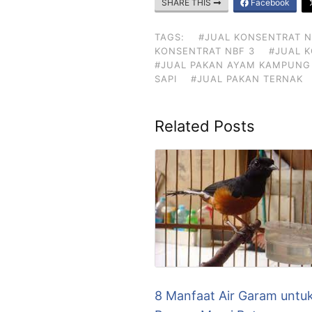
SHARE THIS
Facebook
TAGS:
#JUAL KONSENTRAT N
KONSENTRAT NBF 3
#JUAL 
#JUAL PAKAN AYAM KAMPUNG
SAPI
#JUAL PAKAN TERNAK
Related Posts
8 Manfaat Air Garam untu