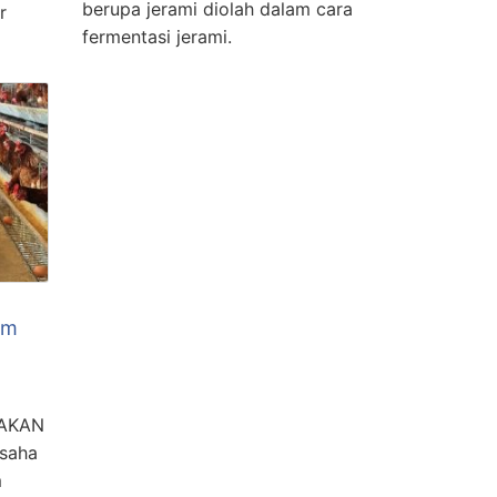
berupa jerami diolah dalam cara
r
fermentasi jerami.
am
AKAN
saha
m