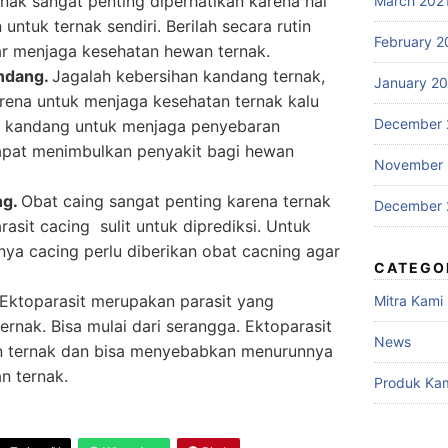
nak sangat penting diperhatikan karena hal
March 202
untuk ternak sendiri. Berilah secara rutin
February 2
ar menjaga kesehatan hewan ternak.
ndang.
Jagalah kebersihan kandang ternak,
January 2
karena untuk menjaga kesehatan ternak kalu
December 
i kandang untuk menjaga penyebaran
pat menimbulkan penyakit bagi hewan
November
ng.
Obat caing sangat penting karena ternak
December 
rasit cacing sulit untuk diprediksi. Untuk
a cacing perlu diberikan obat cacning agar
CATEGO
Ektoparasit merupakan parasit yang
Mitra Kami
nak. Bisa mulai dari serangga. Ektoparasit
News
 ternak dan bisa menyebabkan menurunnya
n ternak.
Produk Ka