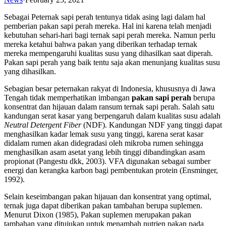
Sebagai Peternak sapi perah tentunya tidak asing lagi dalam hal
pemberian pakan sapi perah mereka. Hal ini karena telah menjadi
kebutuhan sehari-hari bagi ternak sapi perah mereka. Namun perlu
mereka ketahui bahwa pakan yang diberikan terhadap ternak
mereka mempengaruhi kualitas susu yang dihasilkan saat diperah.
Pakan sapi perah yang baik tentu saja akan menunjang kualitas susu
yang dihasilkan.
Sebagian besar peternakan rakyat di Indonesia, khususnya di Jawa
Tengah tidak memperhatikan imbangan
pakan sapi perah
berupa
konsentrat dan hijauan dalam ransum ternak sapi perah. Salah satu
kandungan serat kasar yang berpengaruh dalam kualitas susu adalah
Neutral Detergent Fiber
(NDF). Kandungan NDF yang tinggi dapat
menghasilkan kadar lemak susu yang tinggi, karena serat kasar
didalam rumen akan didegradasi oleh mikroba rumen sehingga
menghasilkan asam asetat yang lebih tinggi dibandingkan asam
propionat (Pangestu dkk, 2003). VFA digunakan sebagai sumber
energi dan kerangka karbon bagi pembentukan protein (Ensminger,
1992).
Selain keseimbangan pakan hijauan dan konsentrat yang optimal,
ternak juga dapat diberikan pakan tambahan berupa suplemen.
Menurut Dixon (1985), Pakan suplemen merupakan pakan
tambahan yang ditujukan untuk menambah nutrien pakan pada