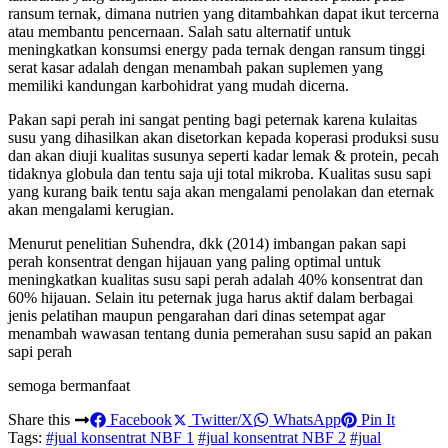
ransum ternak, dimana nutrien yang ditambahkan dapat ikut tercerna
atau membantu pencernaan. Salah satu alternatif untuk
meningkatkan konsumsi energy pada ternak dengan ransum tinggi
serat kasar adalah dengan menambah pakan suplemen yang
memiliki kandungan karbohidrat yang mudah dicerna.
Pakan sapi perah ini sangat penting bagi peternak karena kulaitas
susu yang dihasilkan akan disetorkan kepada koperasi produksi susu
dan akan diuji kualitas susunya seperti kadar lemak & protein, pecah
tidaknya globula dan tentu saja uji total mikroba. Kualitas susu sapi
yang kurang baik tentu saja akan mengalami penolakan dan eternak
akan mengalami kerugian.
Menurut penelitian Suhendra, dkk (2014) imbangan pakan sapi
perah konsentrat dengan hijauan yang paling optimal untuk
meningkatkan kualitas susu sapi perah adalah 40% konsentrat dan
60% hijauan. Selain itu peternak juga harus aktif dalam berbagai
jenis pelatihan maupun pengarahan dari dinas setempat agar
menambah wawasan tentang dunia pemerahan susu sapid an pakan
sapi perah
semoga bermanfaat
Share this
Facebook
Twitter/X
WhatsApp
Pin It
Tags:
#jual konsentrat NBF 1
#jual konsentrat NBF 2
#jual