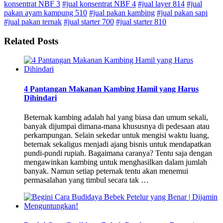
konsentrat NBF 3
#jual konsentrat NBF 4
#jual layer 814
#jual
pakan ayam kampung 510
#jual pakan kambing
#jual pakan sapi
#jual pakan ternak
#jual starter 700
#jual starter 810
Related Posts
4 Pantangan Makanan Kambing Hamil yang Harus
Dihindari
Beternak kambing adalah hal yang biasa dan umum sekali,
banyak dijumpai dimana-mana khususnya di pedesaan atau
perkampungan. Selain sekedar untuk mengisi waktu luang,
beternak sekaligus menjadi ajang bisnis untuk mendapatkan
pundi-pundi rupiah. Bagaimana caranya? Tentu saja dengan
mengawinkan kambing untuk menghasilkan dalam jumlah
banyak. Namun setiap peternak tentu akan menemui
permasalahan yang timbul secara tak …