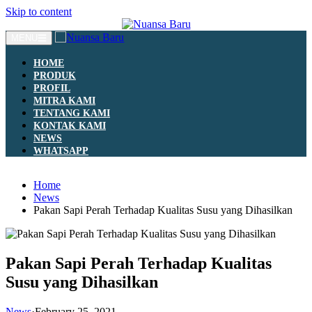
Skip to content
MENU
HOME
PRODUK
PROFIL
MITRA KAMI
TENTANG KAMI
KONTAK KAMI
NEWS
WHATSAPP
Home
News
Pakan Sapi Perah Terhadap Kualitas Susu yang Dihasilkan
Pakan Sapi Perah Terhadap Kualitas
Susu yang Dihasilkan
News
·
February 25, 2021