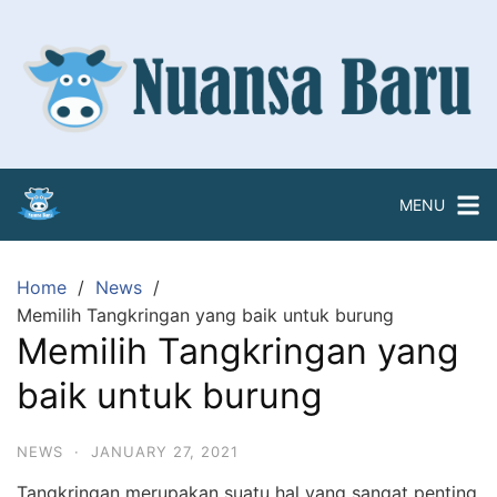
Skip
to
content
MENU
Home
News
Memilih Tangkringan yang baik untuk burung
Memilih Tangkringan yang
baik untuk burung
NEWS
·
JANUARY 27, 2021
Tangkringan merupakan suatu hal yang sangat penting