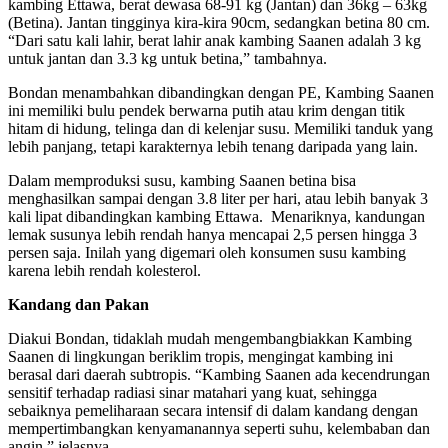
kambing Ettawa, berat dewasa 68-91 kg (Jantan) dan 36kg – 63kg
(Betina). Jantan tingginya kira-kira 90cm, sedangkan betina 80 cm.
“Dari satu kali lahir, berat lahir anak kambing Saanen adalah 3 kg
untuk jantan dan 3.3 kg untuk betina,” tambahnya.
Bondan menambahkan dibandingkan dengan PE, Kambing Saanen
ini memiliki bulu pendek berwarna putih atau krim dengan titik
hitam di hidung, telinga dan di kelenjar susu. Memiliki tanduk yang
lebih panjang, tetapi karakternya lebih tenang daripada yang lain.
Dalam memproduksi susu, kambing Saanen betina bisa
menghasilkan sampai dengan 3.8 liter per hari, atau lebih banyak 3
kali lipat dibandingkan kambing Ettawa. Menariknya, kandungan
lemak susunya lebih rendah hanya mencapai 2,5 persen hingga 3
persen saja. Inilah yang digemari oleh konsumen susu kambing
karena lebih rendah kolesterol.
Kandang dan Pakan
Diakui Bondan, tidaklah mudah mengembangbiakkan Kambing
Saanen di lingkungan beriklim tropis, mengingat kambing ini
berasal dari daerah subtropis. “Kambing Saanen ada kecendrungan
sensitif terhadap radiasi sinar matahari yang kuat, sehingga
sebaiknya pemeliharaan secara intensif di dalam kandang dengan
mempertimbangkan kenyamanannya seperti suhu, kelembaban dan
angin,” jelasnya.