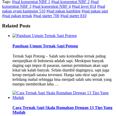
Tags:
#jual konsentrat NBF 1
#jual konsentrat NBF 2
#jual
konsentrat NBF 3
#jual konsentrat NBF 4
#jual layer 814
#jual
pakan ayam kampung 510
#jual pakan kambing
#jual pakan sapi
#jual pakan ternak
#jual starter 700
#jual starter 810
Related Posts
Panduan Umum Ternak Sapi Potong
Ternak Sapi Potong – Salah satu komoditas ternak paling
menjanjikan di Indonesia adalah sapi. Meskipun banyak
daging sapi impor di pasaran, namun permintaan akan sapi
lokal tak kalah banyak. Selain diambil dagingnya, sapi juga
kerap menjadi sarana investasi. Harga satu ekor sapi pun
terbilang mahal sehingga bisa menjadi salah satu ternak yang
mampu memberikan laba …
Cara Ternak Sapi Skala Rumahan Dengan 13 Tips Yang
Mudah