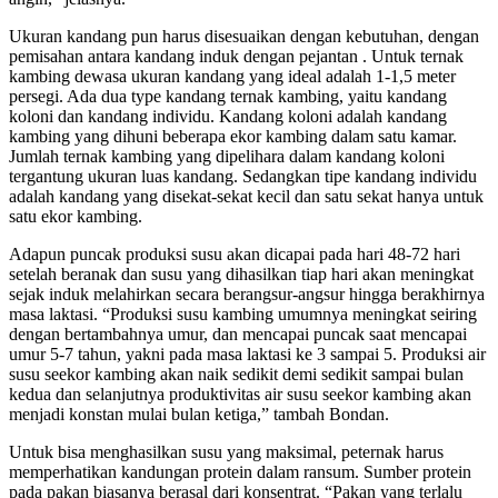
Ukuran kandang pun harus disesuaikan dengan kebutuhan, dengan
pemisahan antara kandang induk dengan pejantan . Untuk ternak
kambing dewasa ukuran kandang yang ideal adalah 1-1,5 meter
persegi. Ada dua type kandang ternak kambing, yaitu kandang
koloni dan kandang individu. Kandang koloni adalah kandang
kambing yang dihuni beberapa ekor kambing dalam satu kamar.
Jumlah ternak kambing yang dipelihara dalam kandang koloni
tergantung ukuran luas kandang. Sedangkan tipe kandang individu
adalah kandang yang disekat-sekat kecil dan satu sekat hanya untuk
satu ekor kambing.
Adapun puncak produksi susu akan dicapai pada hari 48-72 hari
setelah beranak dan susu yang dihasilkan tiap hari akan meningkat
sejak induk melahirkan secara berangsur-angsur hingga berakhirnya
masa laktasi. “Produksi susu kambing umumnya meningkat seiring
dengan bertambahnya umur, dan mencapai puncak saat mencapai
umur 5-7 tahun, yakni pada masa laktasi ke 3 sampai 5. Produksi air
susu seekor kambing akan naik sedikit demi sedikit sampai bulan
kedua dan selanjutnya produktivitas air susu seekor kambing akan
menjadi konstan mulai bulan ketiga,” tambah Bondan.
Untuk bisa menghasilkan susu yang maksimal, peternak harus
memperhatikan kandungan protein dalam ransum. Sumber protein
pada pakan biasanya berasal dari konsentrat. “Pakan yang terlalu