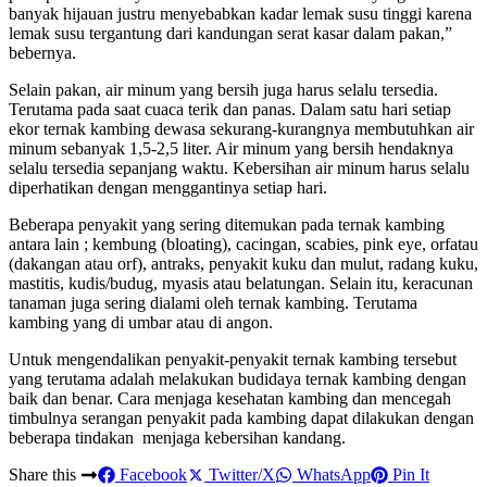
banyak hijauan justru menyebabkan kadar lemak susu tinggi karena
lemak susu tergantung dari kandungan serat kasar dalam pakan,”
bebernya.
Selain pakan, air minum yang bersih juga harus selalu tersedia.
Terutama pada saat cuaca terik dan panas. Dalam satu hari setiap
ekor ternak kambing dewasa sekurang-kurangnya membutuhkan air
minum sebanyak 1,5-2,5 liter. Air minum yang bersih hendaknya
selalu tersedia sepanjang waktu. Kebersihan air minum harus selalu
diperhatikan dengan menggantinya setiap hari.
Beberapa penyakit yang sering ditemukan pada ternak kambing
antara lain ; kembung (bloating), cacingan, scabies, pink eye, orfatau
(dakangan atau orf), antraks, penyakit kuku dan mulut, radang kuku,
mastitis, kudis/budug, myasis atau belatungan. Selain itu, keracunan
tanaman juga sering dialami oleh ternak kambing. Terutama
kambing yang di umbar atau di angon.
Untuk mengendalikan penyakit-penyakit ternak kambing tersebut
yang terutama adalah melakukan budidaya ternak kambing dengan
baik dan benar. Cara menjaga kesehatan kambing dan mencegah
timbulnya serangan penyakit pada kambing dapat dilakukan dengan
beberapa tindakan menjaga kebersihan kandang.
Share this
Facebook
Twitter/X
WhatsApp
Pin It