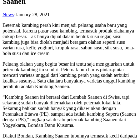
Saanen
News
·
January 28, 2021
Beternak kambing perah kini menjadi peluang usaha baru yang
potensial. Karena pasar susu kambing, termasuk produk olahannya
cukup besar. Tak hanya dijual dalam bentuk susu segar, susu
kambing juga bisa diolah menjadi beragam olahan seperti susu
varian rasa, kefir, yoghurt, krupuk rasa, sabun susu, stik susu, bola-
bola susu dan ice cream.
Peluang olahan yang begitu besar ini tentu saja menggiurkan untuk
peternak kambing itu sendiri. Peternak pun harus pintar-pintar
mencari varietas unggul dari kambing perah yang sudah terbukti
kualitas susunya. Satu diantara banyaknya varietas unggul kambing
perah itu adalah Kambing Saanen.
“Kambing Saanen ini berasal dari Lembah Saanen di Swiss, tapi
sekarang sudah banyak diternakkan oleh peternak lokal kita.
Sekarang bahkan sudah banyak yang dikawinkan dengan
Peranakan Ettawa (PE), sampai ada istilah kambing Sapera (Saanen
dengan PE),” ungkap salah satu peternak kambing Saanen dari
Yogyakarta, Bondan Danu Kusuma.
Diakui Bondan, Kambing Saanen tubuhnya termasuk kecil daripada