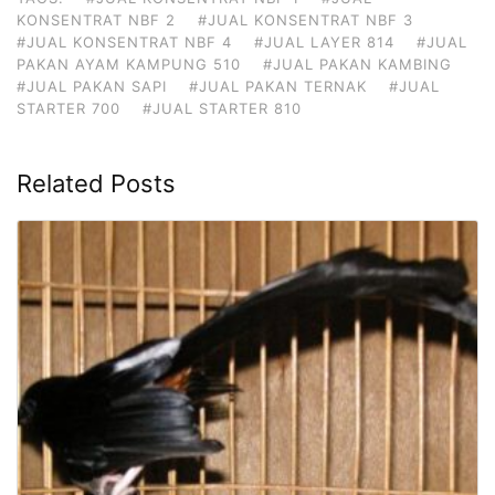
KONSENTRAT NBF 2
#JUAL KONSENTRAT NBF 3
#JUAL KONSENTRAT NBF 4
#JUAL LAYER 814
#JUAL
PAKAN AYAM KAMPUNG 510
#JUAL PAKAN KAMBING
#JUAL PAKAN SAPI
#JUAL PAKAN TERNAK
#JUAL
STARTER 700
#JUAL STARTER 810
Related Posts