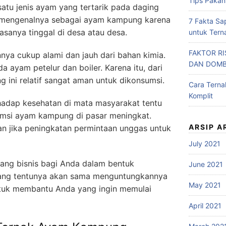
Tips Pakan
atu jenis ayam yang tertarik pada daging
ri mengenalnya sebagai ayam kampung karena
7 Fakta Sa
asanya tinggal di desa atau desa.
untuk Tern
FAKTOR R
ya cukup alami dan jauh dari bahan kimia.
DAN DOM
 ayam petelur dan boiler. Karena itu, dari
 ini relatif sangat aman untuk dikonsumsi.
Cara Tern
Komplit
hadap kesehatan di mata masyarakat tentu
msi ayam kampung di pasar meningkat.
ARSIP A
an jika peningkatan permintaan unggas untuk
July 2021
ang bisnis bagi Anda dalam bentuk
June 2021
ang tentunya akan sama menguntungkannya
May 2021
ntuk membantu Anda yang ingin memulai
April 2021