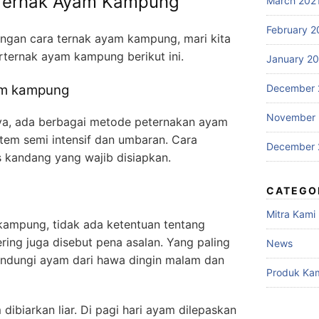
Ternak Ayam Kampung
March 202
February 2
ngan cara ternak ayam kampung, mari kita
erternak ayam kampung berikut ini.
January 2
am kampung
December 
November
ya, ada berbagai metode peternakan ayam
tem semi intensif dan umbaran. Cara
December 
s kandang yang wajib disiapkan.
CATEGO
Mitra Kami
ampung, tidak ada ketentuan tentang
ring juga disebut pena asalan. Yang paling
News
indungi ayam dari hawa dingin malam dan
Produk Ka
ibiarkan liar. Di pagi hari ayam dilepaskan