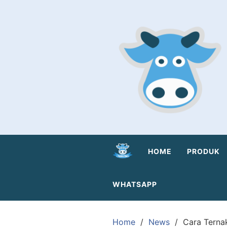
Skip
to
content
HOME
PRODUK
WHATSAPP
Home
News
Cara Tern