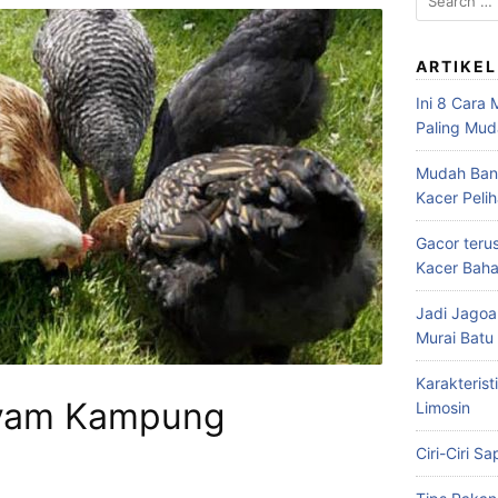
for:
ARTIKEL
Ini 8 Cara
Paling Mu
Mudah Bang
Kacer Peli
Gacor teru
Kacer Baha
Jadi Jagoa
Murai Bat
Karakterist
Ayam Kampung
Limosin
Ciri-Ciri S