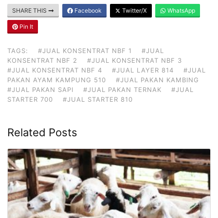
SHARE THIS
Facebook
Twitter/X
WhatsApp
Pin It
TAGS:
#JUAL KONSENTRAT NBF 1
#JUAL
KONSENTRAT NBF 2
#JUAL KONSENTRAT NBF 3
#JUAL KONSENTRAT NBF 4
#JUAL LAYER 814
#JUAL
PAKAN AYAM KAMPUNG 510
#JUAL PAKAN KAMBING
#JUAL PAKAN SAPI
#JUAL PAKAN TERNAK
#JUAL
STARTER 700
#JUAL STARTER 810
Related Posts