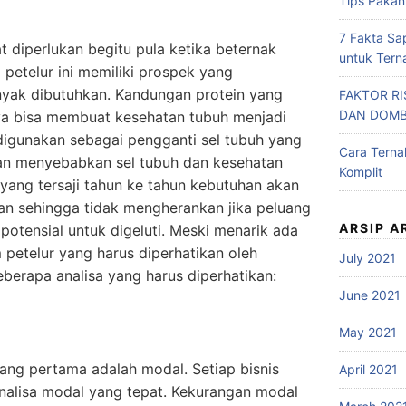
Tips Pakan
7 Fakta Sa
t diperlukan begitu pula ketika beternak
untuk Tern
 petelur ini memiliki prospek yang
yak dibutuhkan. Kandungan protein yang
FAKTOR R
DAN DOM
aya bisa membuat kesehatan tubuh menjadi
 digunakan sebagai pengganti sel tubuh yang
Cara Tern
kan menyebabkan sel tubuh dan kesehatan
Komplit
 yang tersaji tahun ke tahun kebutuhan akan
tan sehingga tidak mengherankan jika peluang
ARSIP A
 potensial untuk digeluti. Meski menarik ada
 petelur yang harus diperhatikan oleh
July 2021
beberapa analisa yang harus diperhatikan:
June 2021
May 2021
yang pertama adalah modal. Setiap bisnis
April 2021
nalisa modal yang tepat. Kekurangan modal