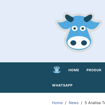
Skip
to
content
HOME
PRODUK
WHATSAPP
Home
News
5 Analisa T