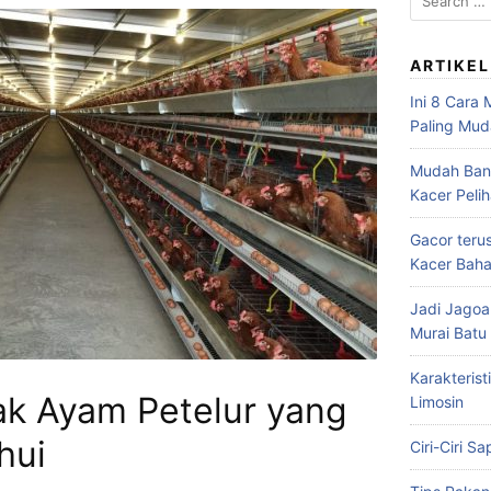
for:
ARTIKEL
Ini 8 Cara
Paling Mu
Mudah Bang
Kacer Peli
Gacor teru
Kacer Baha
Jadi Jagoa
Murai Bat
Karakterist
ak Ayam Petelur yang
Limosin
hui
Ciri-Ciri S