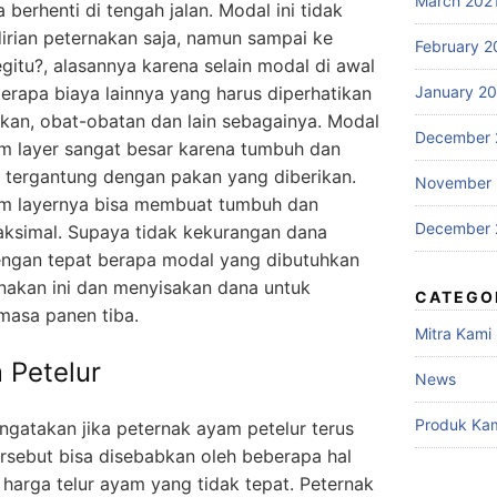
March 202
berhenti di tengah jalan. Modal ini tidak
dirian peternakan saja, namun sampai ke
February 2
itu?, alasannya karena selain modal di awal
erapa biaya lainnya yang harus diperhatikan
January 2
akan, obat-obatan dan lain sebagainya. Modal
December 
 layer sangat besar karena tumbuh dan
 tergantung dengan pakan yang diberikan.
November
am layernya bisa membuat tumbuh dan
December 
ksimal. Supaya tidak kekurangan dana
engan tepat berapa modal yang dibutuhkan
rnakan ini dan menyisakan dana untuk
CATEGO
masa panen tiba.
Mitra Kami
 Petelur
News
Produk Ka
gatakan jika peternak ayam petelur terus
rsebut bisa disebabkan oleh beberapa hal
 harga telur ayam yang tidak tepat. Peternak