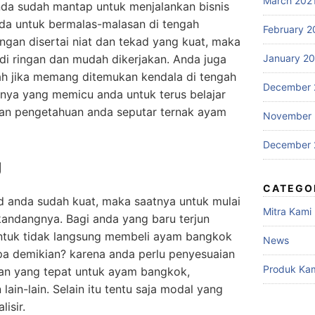
March 202
 anda sudah mantap untuk menjalankan bisnis
anda untuk bermalas-malasan di tengah
February 2
engan disertai niat dan tekad yang kuat, maka
i ringan dan mudah dikerjakan. Anda juga
January 2
h jika memang ditemukan kendala di tengah
December 
tinya yang memicu anda untuk terus belajar
kan pengetahuan anda seputar ternak ayam
November
December 
g
CATEGO
ad anda sudah kuat, maka saatnya untuk mulai
Mitra Kami
andangnya. Bagi anda yang baru terjun
 untuk tidak langsung membeli ayam bangkok
News
a demikian? karena anda perlu penyesuaian
Produk Ka
an yang tepat untuk ayam bangkok,
ain-lain. Selain itu tentu saja modal yang
isir.