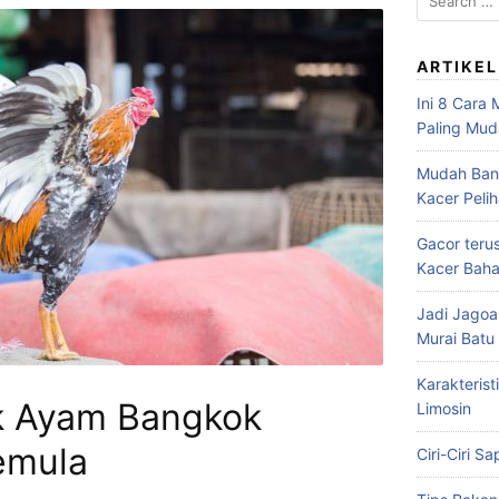
for:
ARTIKEL
Ini 8 Cara
Paling Mu
Mudah Bang
Kacer Peli
Gacor teru
Kacer Baha
Jadi Jagoa
Murai Bat
Karakterist
k Ayam Bangkok
Limosin
emula
Ciri-Ciri S