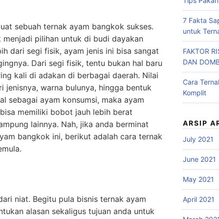
Tips Pakan
7 Fakta Sa
uat sebuah ternak ayam bangkok sukses.
untuk Tern
menjadi pilihan untuk di budi dayakan
bih dari segi fisik, ayam jenis ini bisa sangat
FAKTOR R
DAN DOM
gingnya.
Dari segi fisik, tentu bukan hal baru
ng kali di adakan di berbagai daerah. Nilai
Cara Tern
i jenisnya, warna bulunya, hingga bentuk
Komplit
jual sebagai ayam konsumsi, maka ayam
sa memiliki bobot jauh lebih berat
ARSIP A
mpung lainnya. Nah, jika anda berminat
yam bangkok ini, berikut adalah cara ternak
July 2021
emula.
June 2021
May 2021
ari niat. Begitu pula bisnis ternak ayam
April 2021
ntukan alasan sekaligus tujuan anda untuk