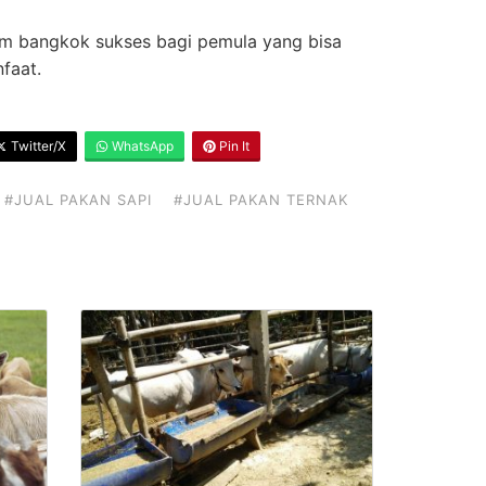
yam bangkok sukses bagi pemula yang bisa
faat.
Twitter/X
WhatsApp
Pin It
#JUAL PAKAN SAPI
#JUAL PAKAN TERNAK