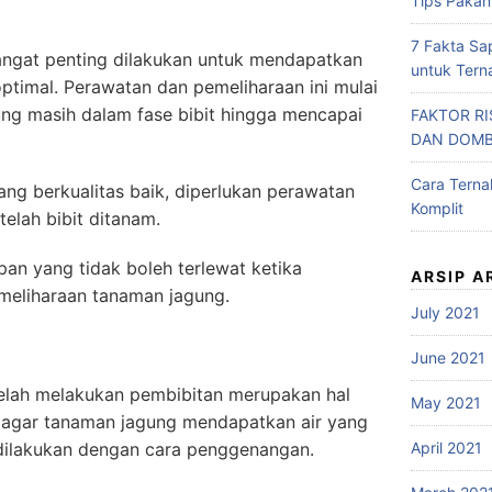
Tips Pakan
7 Fakta Sa
ngat penting dilakukan untuk mendapatkan
untuk Tern
timal. Perawatan dan pemeliharaan ini mulai
ung masih dalam fase bibit hingga mencapai
FAKTOR R
DAN DOM
Cara Tern
ng berkualitas baik, diperlukan perawatan
Komplit
elah bibit ditanam.
pan yang tidak boleh terlewat ketika
ARSIP A
eliharaan tanaman jagung.
July 2021
June 2021
telah melakukan pembibitan merupakan hal
May 2021
n agar tanaman jagung mendapatkan air yang
dilakukan dengan cara penggenangan.
April 2021