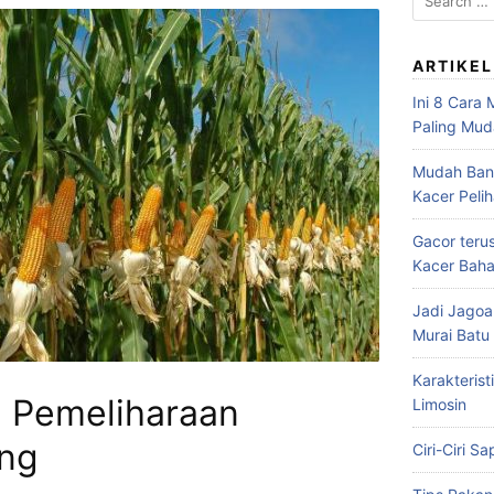
for:
ARTIKEL
Ini 8 Cara
Paling Mu
Mudah Bang
Kacer Peli
Gacor teru
Kacer Baha
Jadi Jagoa
Murai Bat
Karakterist
 Pemeliharaan
Limosin
ng
Ciri-Ciri S