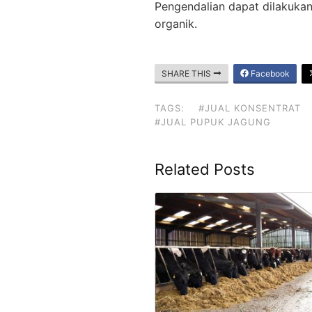
Pengendalian dapat dilakuka
organik.
SHARE THIS
Facebook
TAGS:
#JUAL KONSENTRAT
#JUAL PUPUK JAGUNG
Related Posts