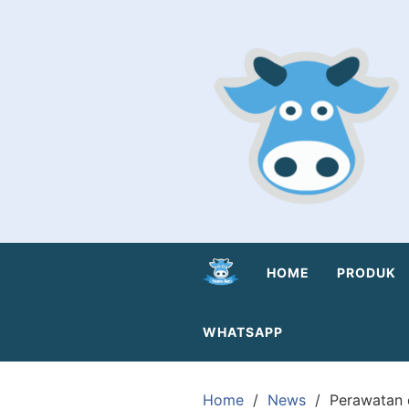
Skip
to
content
HOME
PRODUK
WHATSAPP
Home
News
Perawatan 