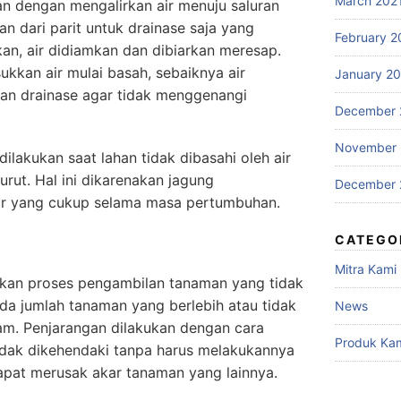
March 202
n dengan mengalirkan air menuju saluran
n dari parit untuk drainase saja yang
February 2
kan, air didiamkan dan dibiarkan meresap.
ukkan air mulai basah, sebaiknya air
January 2
uran drainase agar tidak menggenangi
December 
November
dilakukan saat lahan tidak dibasahi oleh air
urut. Hal ini dikarenakan jagung
December 
ir yang cukup selama masa pertumbuhan.
CATEGO
Mitra Kami
kan proses pengambilan tanaman yang tidak
da jumlah tanaman yang berlebih atau tidak
News
am. Penjarangan dilakukan dengan cara
Produk Ka
dak dikehendaki tanpa harus melakukannya
pat merusak akar tanaman yang lainnya.