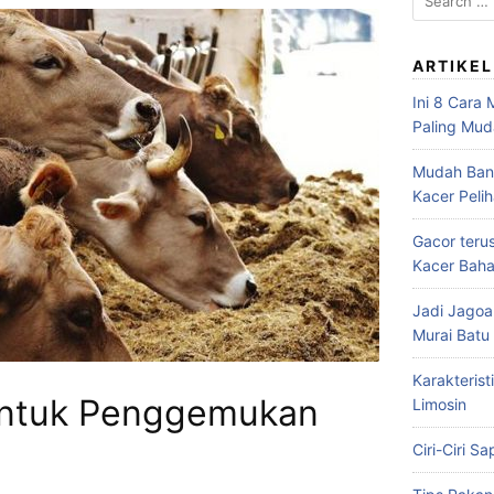
for:
ARTIKEL
Ini 8 Cara
Paling Mu
Mudah Bang
Kacer Peli
Gacor teru
Kacer Baha
Jadi Jagoa
Murai Bat
Karakterist
untuk Penggemukan
Limosin
Ciri-Ciri S