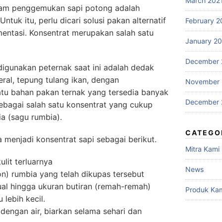
March 202
lam penggemukan sapi potong adalah
tuk itu, perlu dicari solusi pakan alternatif
February 2
mentasi. Konsentrat merupakan salah satu
January 2
December 
igunakan peternak saat ini adalah dedak
eral, tepung tulang ikan, dengan
November
tu bahan pakan ternak yang tersedia banyak
December 
sebagai salah satu konsentrat yang cukup
a (sagu rumbia).
CATEGO
menjadi konsentrat sapi sebagai berikut.
Mitra Kami
lit terluarnya
News
) rumbia yang telah dikupas tersebut
al hingga ukuran butiran (remah-remah)
Produk Ka
 lebih kecil.
dengan air, biarkan selama sehari dan