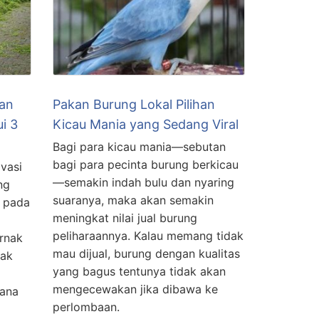
kan
Pakan Burung Lokal Pilihan
i 3
Kicau Mania yang Sedang Viral
Bagi para kicau mania—sebutan
bagi para pecinta burung berkicau
ovasi
—semakin indah bulu dan nyaring
ng
suaranya, maka akan semakin
t pada
meningkat nilai jual burung
peliharaannya. Kalau memang tidak
rnak
mau dijual, burung dengan kualitas
nak
yang bagus tentunya tidak akan
mengecewakan jika dibawa ke
ana
perlombaan.