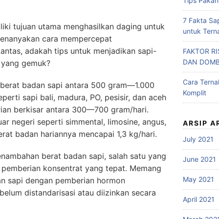
Tips Pakan
7 Fakta Sa
iki tujuan utama menghasilkan daging untuk
untuk Tern
menanyakan cara mempercepat
Lantas, adakah tips untuk menjadikan sapi-
FAKTOR R
DAN DOM
uh yang gemuk?
Cara Tern
berat badan sapi antara 500 gram—1.000
Komplit
eperti sapi bali, madura, PO, pesisir, dan aceh
ian berkisar antara 300—700 gram/hari.
uar negeri seperti simmental, limosine, angus,
ARSIP A
rat badan hariannya mencapai 1,3 kg/hari.
July 2021
enambahan berat badan sapi, salah satu yang
June 2021
n pemberian konsentrat yang tepat. Memang
May 2021
an sapi dengan pemberian hormon
elum distandarisasi atau diizinkan secara
April 2021