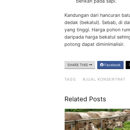
berikan pada sapi.
Kandungan dari hancuran bata
dedak (bekatul). Sebab, di d
yang tinggi. Harga pohon rumb
daripada harga bekatul sehi
potong dapat diminimalisir.
SHARE THIS
Facebook
TAGS:
#JUAL KONSENTRAT
Related Posts