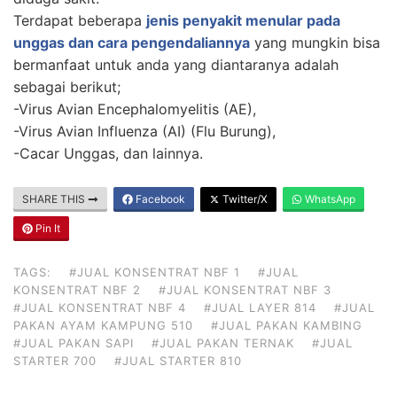
Terdapat beberapa
jenis penyakit menular pada
unggas dan cara pengendaliannya
yang mungkin bisa
bermanfaat untuk anda yang diantaranya adalah
sebagai berikut;
-Virus Avian Encephalomyelitis (AE),
-Virus Avian Influenza (AI) (Flu Burung),
-Cacar Unggas, dan lainnya.
SHARE THIS
Facebook
Twitter/X
WhatsApp
Pin It
TAGS:
#JUAL KONSENTRAT NBF 1
#JUAL
KONSENTRAT NBF 2
#JUAL KONSENTRAT NBF 3
#JUAL KONSENTRAT NBF 4
#JUAL LAYER 814
#JUAL
PAKAN AYAM KAMPUNG 510
#JUAL PAKAN KAMBING
#JUAL PAKAN SAPI
#JUAL PAKAN TERNAK
#JUAL
STARTER 700
#JUAL STARTER 810