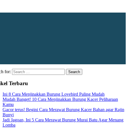
ch for:
ikel Terbaru
Ini 8 Cara Menjinakkan Burung Lovebird Paling Mudah
Mudah Banget! 10 Cara Menjinakkan Burung Kacer Peliharaan
Kamu
Gacor terus! Begini Cara Merawat Burung Kacer Bahan agar Rajin
Bunyi
Jadi Jagoan, Ini 5 Cara Merawat Burung Murai Batu Agar Menang
Lomba