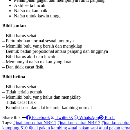
Penampilan gagah dan mempunyai rumit panjang
Aktif serta lincah
Nafsu makan baik
Nafsu untuk kawin tinggi
Bibit jantan
– Bibit harus sehat
– Pertumbuhan normal sesuai umurnya
– Memiliki bulu yang bersih dan mengkilap
– Bentuk badan proposional antara panjang dan tingginya
– Bibit harus aktif dan lincah
– Mempunyai nafsu makan yang kuat
– Dan tidak cacat fisik.
Bibit betina
– Bibit harus sehat
– Tidak terlalu gemuk
– Memiliki bulu yang halus dan mengkilap
– Tidak cacat fisik
– Kondisi susu dan alat kelamin kambing normal
Share this
Facebook
Twitter/X
WhatsApp
Pin It
Tags:
#jual konsentrat NBF 1
#jual konsentrat NBF 2
#jual konsentr
kampung 510
#jual pakan kambing
#jual pakan sapi
#jual pakan tern