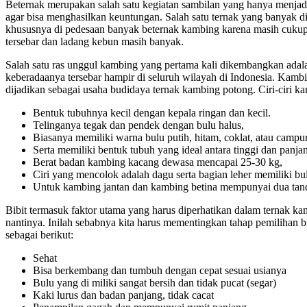
Beternak merupakan salah satu kegiatan sambilan yang hanya menjadi
agar bisa menghasilkan keuntungan. Salah satu ternak yang banyak d
khususnya di pedesaan banyak beternak kambing karena masih cuku
tersebar dan ladang kebun masih banyak.
Salah satu ras unggul kambing yang pertama kali dikembangkan ada
keberadaanya tersebar hampir di seluruh wilayah di Indonesia. Kamb
dijadikan sebagai usaha budidaya ternak kambing potong. Ciri-ciri 
Bentuk tubuhnya kecil dengan kepala ringan dan kecil.
Telinganya tegak dan pendek dengan bulu halus,
Biasanya memiliki warna bulu putih, hitam, coklat, atau campur
Serta memiliki bentuk tubuh yang ideal antara tinggi dan panja
Berat badan kambing kacang dewasa mencapai 25-30 kg,
Ciri yang mencolok adalah dagu serta bagian leher memiliki bu
Untuk kambing jantan dan kambing betina mempunyai dua tand
Bibit termasuk faktor utama yang harus diperhatikan dalam ternak kam
nantinya. Inilah sebabnya kita harus mementingkan tahap pemilihan bib
sebagai berikut:
Sehat
Bisa berkembang dan tumbuh dengan cepat sesuai usianya
Bulu yang di miliki sangat bersih dan tidak pucat (segar)
Kaki lurus dan badan panjang, tidak cacat