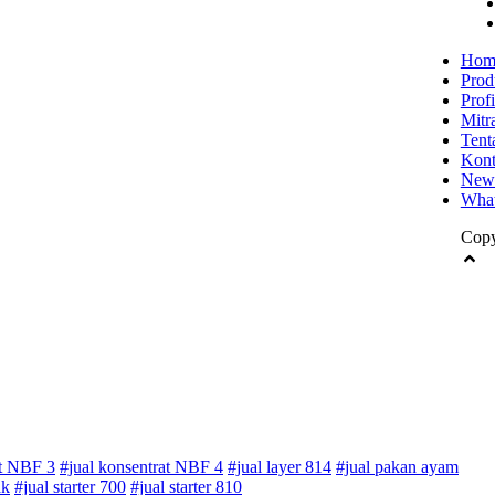
Hom
Prod
Profi
Mitr
Tent
Kon
New
Wha
Copy
at NBF 3
#jual konsentrat NBF 4
#jual layer 814
#jual pakan ayam
ak
#jual starter 700
#jual starter 810