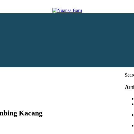
Sear
Art
ambing Kacang