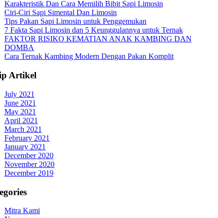
Karakteristik Dan Cara Memilih Bibit Sapi Limosin
Ciri-Ciri Sapi Simental Dan Limosin
Tips Pakan Sapi Limosin untuk Penggemukan
7 Fakta Sapi Limosin dan 5 Keunggulannya untuk Ternak
FAKTOR RISIKO KEMATIAN ANAK KAMBING DAN
DOMBA
Cara Ternak Kambing Modern Dengan Pakan Komplit
ip Artikel
July 2021
June 2021
May 2021
April 2021
March 2021
February 2021
January 2021
December 2020
November 2020
December 2019
egories
Mitra Kami