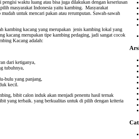
 pengisi waktu luang atau bisa juga dilakukan dengan keseriusan
ipilih masyarakat Indonesia yaitu kambing. Masyarakat
p mudah untuk mencari pakan atau rerumputan. Sawah-sawah
lah kambing kacang yang merupakan jenis kambing lokal yang
ing kacang merupakan tipe kambing pedaging, jadi sangat cocok
kambing Kacang adalah:
Ars
an dari ketiganya,
ng tubuhnya,
lu-bulu yang panjang,
uk kecil.
bing, bibit calon induk akan menjadi penentu hasil ternak
it yang terbaik. yang berkualitas untuk di pilih dengan kriteria
Cat