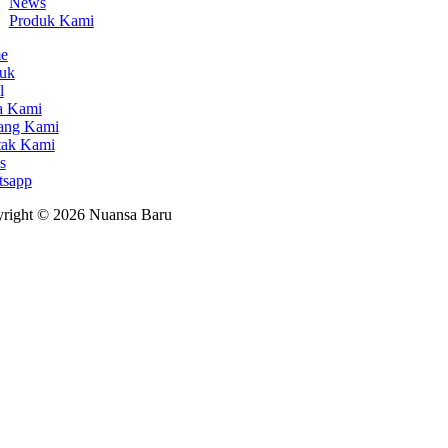
News
Produk Kami
e
uk
l
a Kami
ang Kami
tak Kami
s
tsapp
right © 2026 Nuansa Baru