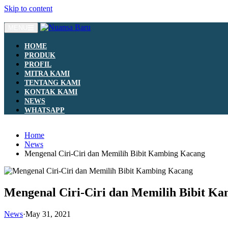
Skip to content
MENU
HOME
PRODUK
PROFIL
MITRA KAMI
TENTANG KAMI
KONTAK KAMI
NEWS
WHATSAPP
Home
News
Mengenal Ciri-Ciri dan Memilih Bibit Kambing Kacang
Mengenal Ciri-Ciri dan Memilih Bibit K
News
·
May 31, 2021